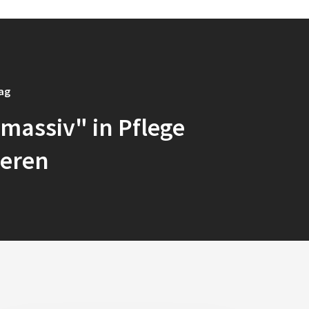
rag
"massiv" in Pflege
ieren