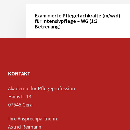
Examinierte
Pflegefachkräfte
Examinierte Pflegefachkräfte (m/w/d)
für Intensivpflege – WG (1:3
(m/w/d)
Betreuung)
für
Intensivpflege
–
WG
(1:3
Betreuung)
KONTAKT
Akademie für Pflegeprofession
Hainstr. 13
07545 Gera
Ihre Ansprechpartnerin:
Astrid Reimann