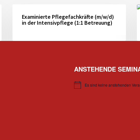
Examinierte
W
Pflegefachkräfte
Examinierte Pflegefachkräfte (m/w/d)
h
in der Intensivpflege (1:1 Betreuung)
(m/w/d)
b
in
d
der
M
Intensivpflege
(1:1
ANSTEHENDE SEMIN
Betreuung)
Es sind keine anstehenden Vera
Hinweis