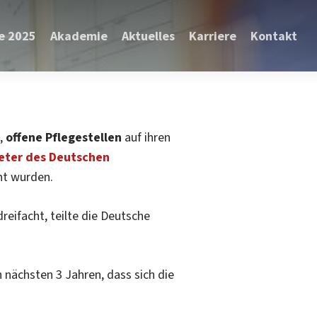
e 2025
Akademie
Aktuelles
Karriere
Kontakt
e,
offene Pflegestellen
auf ihren
ter des Deutschen
ht wurden.
reifacht, teilte die Deutsche
ellen vakant
 nächsten 3 Jahren, dass sich die