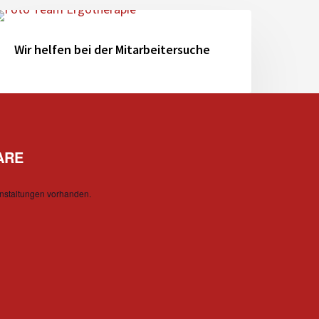
ir
elfen
Wir helfen bei der Mitarbeitersuche
ei
er
itarbeitersuche
ARE
nstaltungen vorhanden.