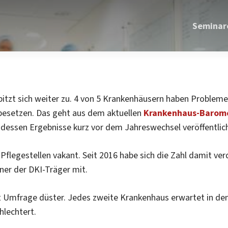
Seminar
spitzt sich weiter zu. 4 von 5 Krankenhäusern haben Problem
 besetzen. Das geht aus dem aktuellen
Krankenhaus-Barome
, dessen Ergebnisse kurz vor dem Jahreswechsel veröffentlic
Aktuelles
flegestellen vakant. Seit 2016 habe sich die Zahl damit verd
mind. 22.300 Pflegest
ner der DKI-Träger mit.
t Umfrage düster. Jedes zweite Krankenhaus erwartet in den
hlechtert.