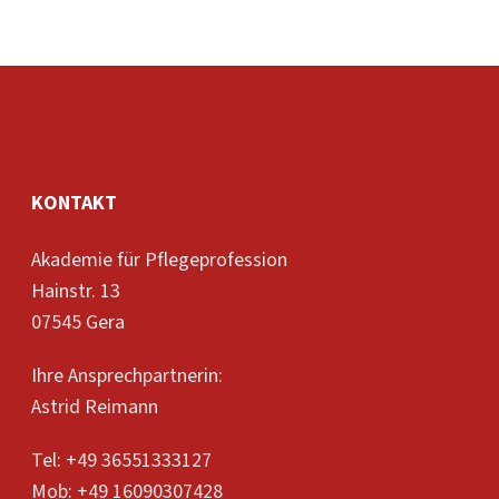
Nur wenige Berufsbilder sind
derart stark moralisch
aufgeladen wie das…
KONTAKT
Akademie für Pflegeprofession
Hainstr. 13
07545 Gera
Ihre Ansprechpartnerin:
Astrid Reimann
Tel: +49 36551333127
Mob: +49 16090307428