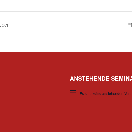
legen
P
ANSTEHENDE SEMIN
Es sind keine anstehenden Vera
Hinweis