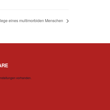
flege eines multimorbiden Menschen
ARE
nstaltungen vorhanden.