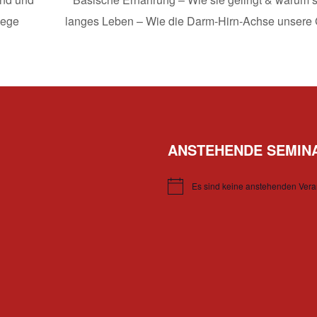
lege
langes Leben – Wie die Darm-Hirn-Achse unsere 
ANSTEHENDE SEMIN
Es sind keine anstehenden Vera
Hinweis